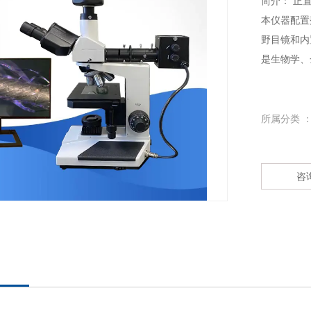
简介： 正
本仪器配置
野目镜和内
是生物学、
所属分类 
咨