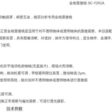
金相显微镜 SC-Y201A
ED触摸屏，精密五金，镀层分析专用金相显微镜
正置金相显微镜是适用于对不透明物体或透明物体的显微观察。本仪器配
观察装置，具有图像清晰、衬度好，操作方便等特点，是生物学、金属学
门使用。
和长距平场消色差物镜(无盖玻片)，视场大而清晰。
机构，粗动松紧可调，带锁紧和限位装置，微动格值:2μm。
两套照明系统，能分别对不透明物体或透明物体进行显微观
，亮度可调。
由切换正常观察与偏光观察，可进行透光摄影。