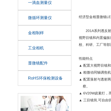
一滴血测量仪
经济型金相显微镜L
微循环测量仪
201A系列透反射
金相制样
视野目镜和内置偏振
校、科研、工厂等部
工业相机
性能特点
显微镜配件
▲ 配置大视野目镜
▲ 粗微动同轴调焦
RoHS环保检测设备
▲ 配置落射与透射
察。
▲ 6V20W卤素灯
▲ 三目镜筒,可自