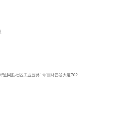
理
街道同胜社区工业园路1号百财云谷大厦702