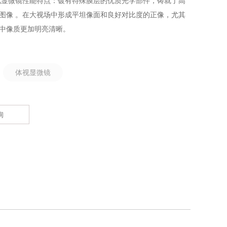
视显微镜性能特点：镀有特殊膜层的优质光学部件，铸就了高
图像 。在大视场中形成平坦像面和良好对比度的正像，尤其
中像质更加明亮清晰。
：
体视显微镜
询