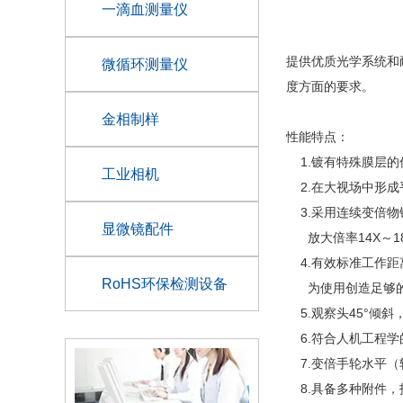
一滴血测量仪
提供优质光学系统和
微循环测量仪
度方面的要求。
金相制样
性能特点：
1.镀有特殊膜层的
工业相机
2.在大视场中形成
3.采用连续变倍物镜0
显微镜配件
放大倍率14X～1
4.有效标准工作距离
RoHS环保检测设备
为使用创造足够
5.观察头45°倾
6.符合人机工程学
7.变倍手轮水平（
8.具备多种附件，