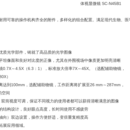
体视显微镜 SC-N45B1
耐用可靠的操作机构齐全的附件，多样化的组合配置。满足现代生物、医
优质光学部件，铸就了高品质的光学图像
平坦像面和良好对比度的正像，尤其在外围视场中像质更加明亮清晰
.7X～4.5X（6.3：1），标准放大倍率7X～45X。（选配辅助物镜，
80X）
达到100mm，选配辅助物镜，工作距离将扩展至26 mm～287mm，
的空间
斜，双筒视度可调，保证不同视力的使用者都可以获得清晰满意的图像
的结构设计，良好眼点高度，长时间使用不感疲劳
轴向）双边设置，操作方便舒适，变倍重复精度高
拓展应用领域。