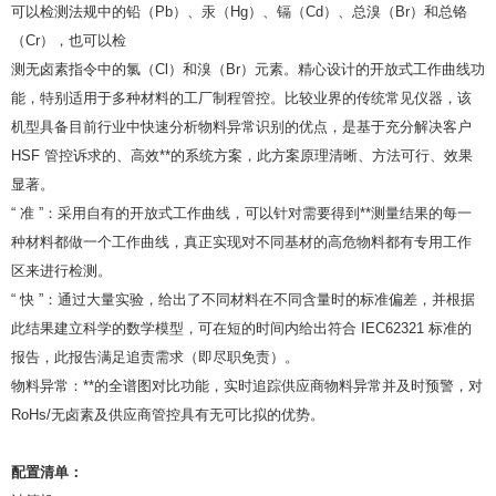
可以检测法规中的铅（Pb）、汞（Hg）、镉（Cd）、总溴（Br）和总铬
（Cr），也可以检
测无卤素指令中的氯（Cl）和溴（Br）元素。精心设计的开放式工作曲线功
能，特别适用于多种材料的工厂制程管控。比较业界的传统常见仪器，该
机型具备目前行业中快速分析物料异常识别的优点，是基于充分解决客户
HSF 管控诉求的、高效**的系统方案，此方案原理清晰、方法可行、效果
显著。
“ 准 ”：采用自有的开放式工作曲线，可以针对需要得到**测量结果的每一
种材料都做一个工作曲线，真正实现对不同基材的高危物料都有专用工作
区来进行检测。
“ 快 ”：通过大量实验，给出了不同材料在不同含量时的标准偏差，并根据
此结果建立科学的数学模型，可在短的时间内给出符合 IEC62321 标准的
报告，此报告满足追责需求（即尽职免责）。
物料异常：**的全谱图对比功能，实时追踪供应商物料异常并及时预警，对
RoHs/无卤素及供应商管控具有无可比拟的优势。
配置清单：