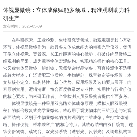
体视显微镜：立体成像赋能多领域，精准观测助力科
研生产
发布时间： 2026-05-09
在科研探索、工业检测、生物研究等领域，微观观测是核心基础
环节，体视显微镜作为一款具备立体成像能力的精密光学仪器，凭借
正像立体视觉、宽景深、长工作距离的核心优势，打破传统显微镜二
维观测的局限，成为观察物体宏观结构、实现精准操作的核心工具。
它又称实体显微镜、解剖镜，无需复杂样品制备，可直接观测不透明
或较大样本，广泛适配工业质检、生物解剖、珠宝鉴定等多场景，本
文从核心定义、结构特性、核心优势、应用场景及选购要点展开，内
容原创实用、逻辑清晰，符合百度收录对专业性、实用性与行业价值
的核心要求，为科研工作者、企业检测人员及采购者提供全面参考。
体视显微镜是一种采用双光路立体成像原理（模拟人眼双眼视
差）的低倍数复式光学显微镜，核心用于观测物体的三维形态与宏观
表面结构，区别于生物显微镜的切片观测的二维成像，主打“立体清
晰、操作便捷、样本兼容广”的核心特点。其核心结构由双目镜筒、连
续变倍物镜、载物台、双光源系统（透射光、反射光）及调焦机构组