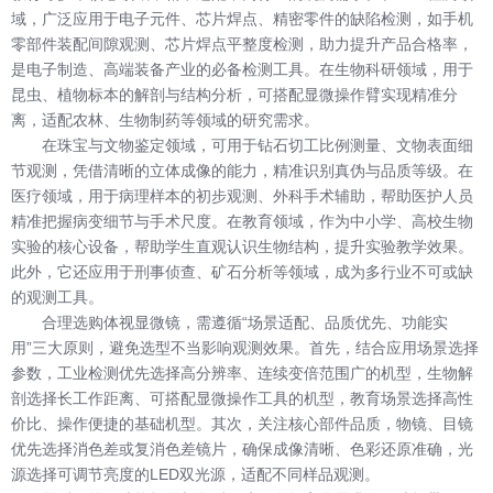
域，广泛应用于电子元件、芯片焊点、精密零件的缺陷检测，如手机
零部件装配间隙观测、芯片焊点平整度检测，助力提升产品合格率，
是电子制造、高端装备产业的必备检测工具。在生物科研领域，用于
昆虫、植物标本的解剖与结构分析，可搭配显微操作臂实现精准分
离，适配农林、生物制药等领域的研究需求。
在珠宝与文物鉴定领域，可用于钻石切工比例测量、文物表面细
节观测，凭借清晰的立体成像的能力，精准识别真伪与品质等级。在
医疗领域，用于病理样本的初步观测、外科手术辅助，帮助医护人员
精准把握病变细节与手术尺度。在教育领域，作为中小学、高校生物
实验的核心设备，帮助学生直观认识生物结构，提升实验教学效果。
此外，它还应用于刑事侦查、矿石分析等领域，成为多行业不可或缺
的观测工具。
合理选购体视显微镜，需遵循“场景适配、品质优先、功能实
用”三大原则，避免选型不当影响观测效果。首先，结合应用场景选择
参数，工业检测优先选择高分辨率、连续变倍范围广的机型，生物解
剖选择长工作距离、可搭配显微操作工具的机型，教育场景选择高性
价比、操作便捷的基础机型。其次，关注核心部件品质，物镜、目镜
优先选择消色差或复消色差镜片，确保成像清晰、色彩还原准确，光
源选择可调节亮度的LED双光源，适配不同样品观测。