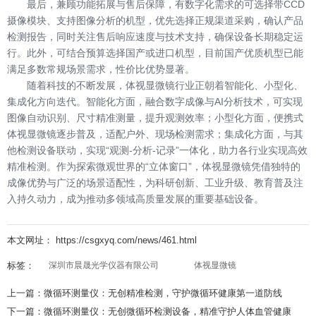
最后，兼顾功能拓展与售后保障，有数字化需求的可选择带CCD
摄像模块、支持图像分析的机型，优先选择正规渠道采购，确认产品
检测报告，同时关注售后响应速度与技术支持，确保设备长期稳定运
行。此外，可结合预算选择国产或进口机型，目前国产优质机型已能
满足多数常规场景需求，性价比优势显著。
随着科技的不断发展，体视显微镜行业正朝着智能化、小型化、
集成化方向迭代。智能化方面，融合数字成像与AI分析技术，可实现
图像自动识别、尺寸精准测量，提升观测效率；小型化方面，便携式
体视显微镜逐步普及，适配户外、现场检测需求；集成化方面，与其
他检测设备联动，实现“观测-分析-记录”一体化，助力各行业实现高效
精准检测。作为探索微观世界的“立体窗口”，体视显微镜凭借独特的
成像优势与广泛的场景适配性，为科研创新、工业升级、教育普及注
入持久动力，成为推动多领域高质量发展的重要基础设备。
本文网址： https://csgxyq.com/news/461.html
标签：
深圳市晨晟光学仪器有限公司
体视显微镜
上一篇：
微循环测量仪：无创精准检测，守护微循环健康第一道防线
下一篇：
微循环测量仪：无创微循环检测设备，精准守护人体血管健康