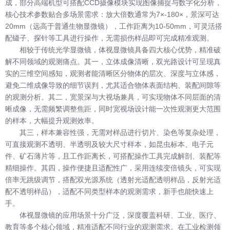
成，部分高端机型可搭配CCD摄像模块实现图像捕捉与数字化分析，
核心技术参数贴合多场景需求：放大倍数通常为7×-180×，景深可达
20mm（远高于普通生物显微镜），工作距离为10-50mm，可灵活搭
配镊子、探针等工具进行操作，无需损伤样品即可完成精准观测。
相较于传统光学显微镜，体视显微镜具备四大核心优势，精准破
解不同领域的观测痛点。其一，立体成像清晰，双光路设计可呈现真
实的三维空间感知，观测者能清晰区分物体的层次、深度与立体感，
避免二维成像导致的细节误判，尤其适合物体表面结构、装配间隙等
的观测分析。其二，宽景深与大视场兼具，可实现物体不同层面的清
晰成像，无需频繁调整焦距，同时宽视场设计能一次性观测更大范围
的样本，大幅提升观测效率。
其三，样本兼容性强，无需对样品进行切片、染色等复杂处理，
可直接观测不透明、半透明及较大尺寸样本，如昆虫标本、电子元
件、矿石薄片等，且工作距离长，可搭配操作工具完成解剖、装配等
精细操作。其四，操作便捷且适配性广，采用连续变倍镜头，可实现
倍率无跳级调节，搭配双光源系统（透射光适配透明样品，反射光适
配不透明样品），适配不同类型样本的观测需求，新手也能快速上
手。
体视显微镜的应用场景十分广泛，深度覆盖科研、工业、医疗、
教育等多个核心领域，精准适配不同行业的观测需求。在工业检测领