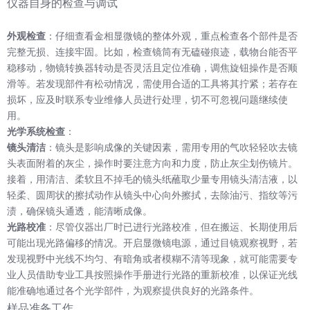
仪器自身的检查与调试
外观检查
：仔细查看金相显微镜的整体外观，重点检查各个部件是否
完整无损、连接牢固。比如，检查镜筒有无磕碰痕迹，载物台能否平
稳移动，物镜转换器转动是否灵活且定位准确，调焦旋钮操作是否顺
滑等。若发现部件有松动情况，需使用合适的工具将其拧紧；若存在
损坏，应及时联系专业维修人员进行处理，切不可忽视问题继续使
用。
光学系统检查
：
镜头清洁
：镜头是影响成像的关键因素，需用专用的气吹轻轻吹去镜
头表面附着的灰尘，操作时要注意方向和力度，防止灰尘划伤镜片。
接着，用清洁、柔软且不掉毛的镜头纸蘸取少量专用镜头清洁液，以
轻柔、圆周状的擦拭动作从镜头中心向外擦拭，去除油污、指纹等污
渍，确保镜头通透，能清晰成像。
光路校准
：尽管仪器出厂时已进行光路校准，但在搬运、长期使用后
可能出现光路偏移的情况。开启显微镜电源，通过目镜观察视野，若
发现视野中光线不均匀、有暗角或者模糊不清等现象，就可能需要专
业人员借助专业工具按照操作手册进行光路的重新校准，以保证光线
能准确地通过各个光学部件，为观察提供良好的光路条件。
样品准备工作