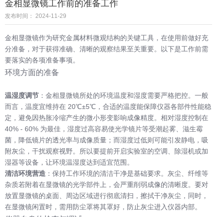
金相显微镜工作前的准备工作
发布时间： 2024-11-29
金相显微镜作为研究金属材料微观结构的关键工具，在使用前做好充
分准备，对于获得准确、清晰的观察结果至关重要。以下是工作前需
要落实的各项准备事项。
环境方面的准备
温湿度调节
：金相显微镜所处的环境温度和湿度需要严格把控。一般
而言，温度宜维持在 20℃±5℃，合适的温度能保障仪器各部件性能稳
定，避免因热胀冷缩产生的微小形变影响成像精度。相对湿度控制在
40% - 60% 为最佳，湿度过高容易使光学镜片等受潮起雾、滋生霉
菌，降低镜片的透光率与成像质量；而湿度过低则可能引发静电，吸
附灰尘，干扰观察视野。所以要提前开启实验室的空调、除湿机或加
湿器等设备，让环境温湿度达到适宜范围。
清洁环境营造
：保持工作环境的清洁干净是基础要求。灰尘、纤维等
杂质若附着在显微镜的光学部件上，会严重削弱成像的清晰度。要对
放置显微镜的桌面、周边区域进行彻底清扫，擦拭干净灰尘，同时，
在显微镜闲置时，需用防尘罩将其罩好，防止灰尘进入仪器内部。