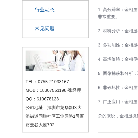
行业动态
1. 高分辨率：金
非常重要。
常见问题
2. 材料分析：金
3. 多功能性：金
4. 高增倍镜：金
5. 图像捕获和分
TEL：0755-21033167
6. 非破坏性：金
MOB：18307551198-张经理
QQ：610678123
7. 广泛应用：金
公司地址：深圳市龙华新区大
总的来说，金相显微
浪街道同胜社区工业园路1号百
财云谷大厦702